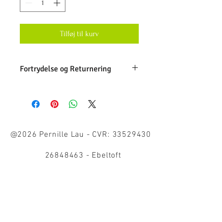
Tilføj til kurv
Fortrydelse og Returnering
Fortrydelsesret
Du har som forbruger 14 dages
fortrydelsesret, på webshoppen.
Fortrydelsesfristen udløber 14 dage efter
den dag, du har modtaget din vare/hentet
@2026 Pernille Lau - CVR:
33529430
den i pakkeshop.
Du skal inden 14 dage fra modtagelse give
26848463 - Ebeltoft
os meddelelse om, at du ønsker at
fortryde dit køb. Meddelelsen skal gives
ved at sende en mail til
mail@pernillelau.dk. I din meddelelse skal
du gøre tydeligt opmærksom på, at du
Bolig og livsstil - Dronefotografering -
ønsker at udnytte din fortrydelsesret.