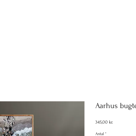
HOME
FOR VIRKSOMHEDER
FOR PRIVATE
O
Aarhus bugt
Pris
345,00 kr.
Antal
*