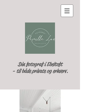
Din fotograf i Ebeltoft
- til både private og erhverv.